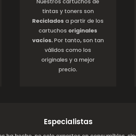
originales y a mejor
precio.
Especialistas
os ha hecho, no solo expertos en consumibles, si
de impresoras
más competentes de Gerona.
eben de utilizar los Cartuchos y/o los Toners R
 este conocimiento para tener cura de las impr