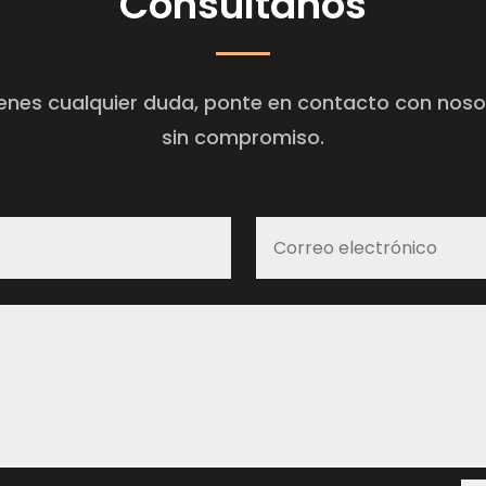
=
9 + 5