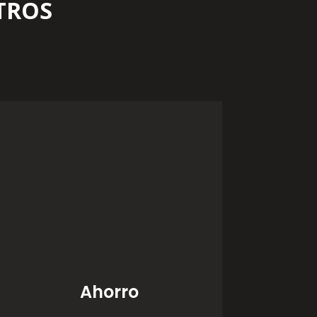
TROS
Ahorro
Ofrecemos la posibilidad
de imprimir con una
calidad
excepcional
similar a los cartuchos
originales con
total
garantía
de un ahorro