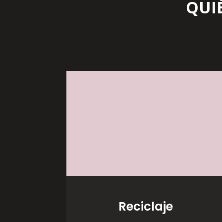
QUI
Reciclaje
Seguimos la filosofía de
las tres R (
Reutilización,
Reducción y Reciclaje
).
Apostamos por un
compromiso con la
mejora del medio