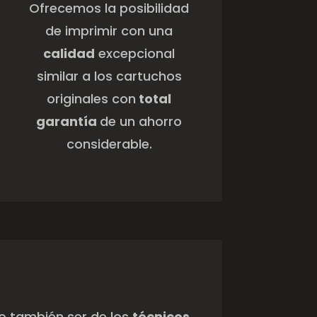
considerable.
no también ser de los
técnicos
eciclados y aprovechamos al
esoras.