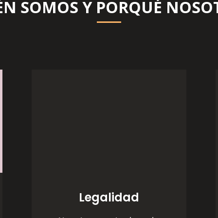
ÉN SOMOS Y PORQUÉ NOSO
Legalidad
Nuestros cartuchos de
tintas y toners son
Reciclados
a partir de los
cartuchos
originales
vacíos.
Por tanto
,
son tan
válidos como los