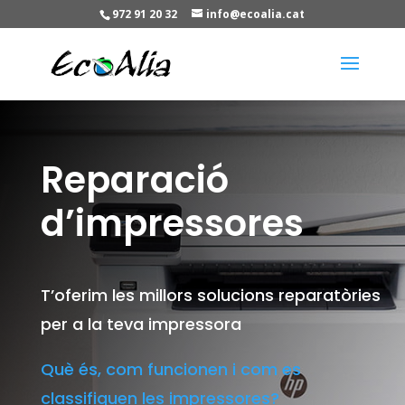
972 91 20 32
info@ecoalia.cat
Reparació
d’impressores
T’oferim les millors solucions reparatòries
per a la teva impressora
Què és, com funcionen i com es
classifiquen les impressores?