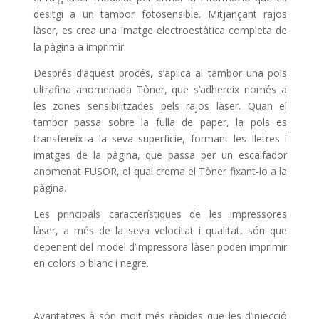
desitgi a un tambor fotosensible. Mitjançant rajos
làser, es crea una imatge electroestàtica completa de
la pàgina a imprimir.
Després d’aquest procés, s’aplica al tambor una pols
ultrafina anomenada Tòner, que s’adhereix només a
les zones sensibilitzades pels rajos làser. Quan el
tambor passa sobre la fulla de paper, la pols es
transfereix a la seva superfície, formant les lletres i
imatges de la pàgina, que passa per un escalfador
anomenat FUSOR, el qual crema el Tòner fixant-lo a la
pàgina.
Les principals característiques de les impressores
làser, a més de la seva velocitat i qualitat, són que
depenent del model d’impressora làser poden imprimir
en colors o blanc i negre.
Avantatges à són molt més ràpides que les d’injecció