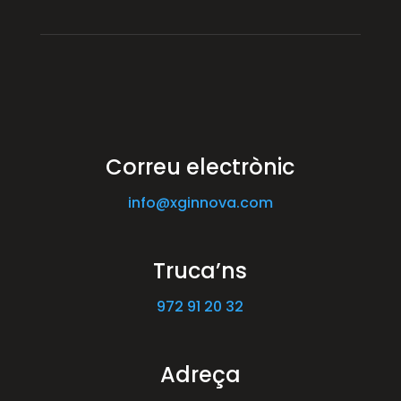
Correu electrònic
info@xginnova.com
Truca’ns
972 91 20 32
Adreça