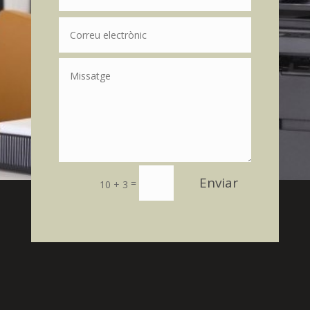
Enviar
=
10 + 3