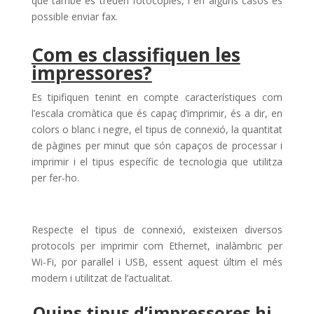
que també es treuen fotocòpies, i en alguns casos és
possible enviar fax.
Com es classifiquen les
impressores?
Es tipifiquen tenint en compte característiques com
l’escala cromàtica que és capaç d’imprimir, és a dir, en
colors o blanc i negre, el tipus de connexió, la quantitat
de pàgines per minut que són capaços de processar i
imprimir i el tipus específic de tecnologia que utilitza
per fer-ho.
Respecte el tipus de connexió, existeixen diversos
protocols per imprimir com Ethernet, inalàmbric per
Wi-Fi, por paral·lel i USB, essent aquest últim el més
modern i utilitzat de l’actualitat.
Quins tipus d’impressores hi