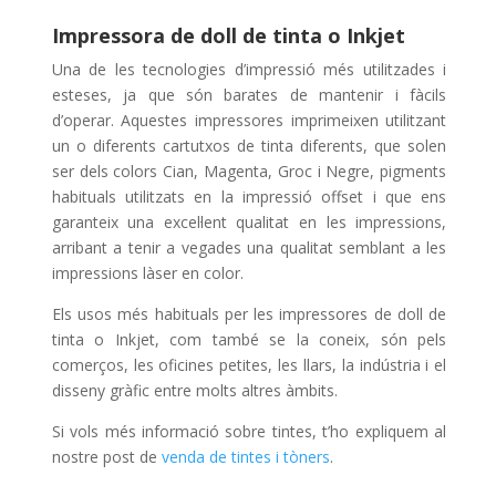
Impressora de doll de tinta o Inkjet
Una de les tecnologies d’impressió més utilitzades i
esteses, ja que són barates de mantenir i fàcils
d’operar. Aquestes impressores imprimeixen utilitzant
un o diferents cartutxos de tinta diferents, que solen
ser dels colors Cian, Magenta, Groc i Negre, pigments
habituals utilitzats en la impressió offset i que ens
garanteix una excel·lent qualitat en les impressions,
arribant a tenir a vegades una qualitat semblant a les
impressions làser en color.
Els usos més habituals per les impressores de doll de
tinta o Inkjet, com també se la coneix, són pels
comerços, les oficines petites, les llars, la indústria i el
disseny gràfic entre molts altres àmbits.
Si vols més informació sobre tintes, t’ho expliquem al
nostre post de
venda de tintes i tòners
.