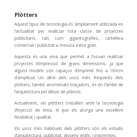
Plòtters
Aquest tipus de tecnologia és àmpliament utilitzada en
l’actualitat per realitzar tota classe de projectes
publicitaris, tals com gigantografíes, cartellera
comercial i publicitat a mesura extra gran.
Aquesta és una eina que permet a l’usuari realitzar
projectes d’impressió de grans dimensions, ja que
alguns models són capaços d’imprimir fins a 160cm
d’amplitud. Un altre dels usos més freqüents dels
plòtters, també anomenats traçadors, és en l’àmbit de
l’arquitectura pel dibuix de plànols.
Actualment, els plòtters treballen amb la tecnologia
d’injecció de tinta, el que els atorga una excel·lent
flexibilitat i qualitat.
Els usos més habituals dels plòtters són els estudis
d’arquitectura, publicitat, disseny gràfic i impremtes.