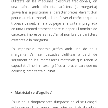
utilitzats en les màquines d’escriure tradicionals, on
una esfera amb diferents caràcters (la margarita)
girava fins a posicionar el caràcter pretès davant d’un
petit martell. El martell, a l’empènyer el caràcter que es
trobava davant, el feia colpejar a la cinta impregnada
en tinta i immediatament sobre el paper. El nombre de
caràcters impresos es reduïen al nombre de caràcters
existents a la margarita.
És impossible imprimir gràfics amb una de tipus
margarita. Van ser deixades d’utilitzar a partir de
sorgiment de les impressores matricials que tenen la
capacitat d’imprimir text i gràfics alhora, encara que no
aconsegueixin tanta qualitat.
Matricial (o d’agulles)
És un tipus d’impressores d’impacte on el seu capçal
està compost per una o més línies verticals d’agulles,